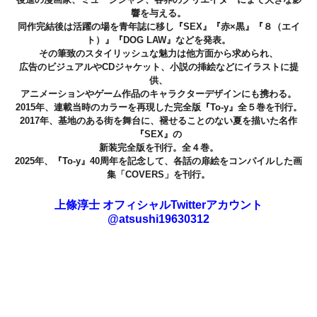
響を与える。
同作完結後は活躍の場を青年誌に移し『SEX』『赤×黒』『８（エイ
ト）』『DOG LAW』などを発表。
その筆致のスタイリッシュな魅力は他方面から求められ、
広告のビジュアルやCDジャケット、小説の挿絵などにイラストに提
供、
アニメーションやゲーム作品のキャラクターデザインにも携わる。
2015年、連載当時のカラーを再現した完全版『To-y』全５巻を刊行。
2017年、基地のある街を舞台に、褪せることのない夏を描いた名作
『SEX』の
新装完全版を刊行。全４巻。
2025年、『To-y』40周年を記念して、各話の扉絵をコンパイルした画
集「COVERS」を刊行。
上條淳士 オフィシャルTwitterアカウント
@atsushi19630312