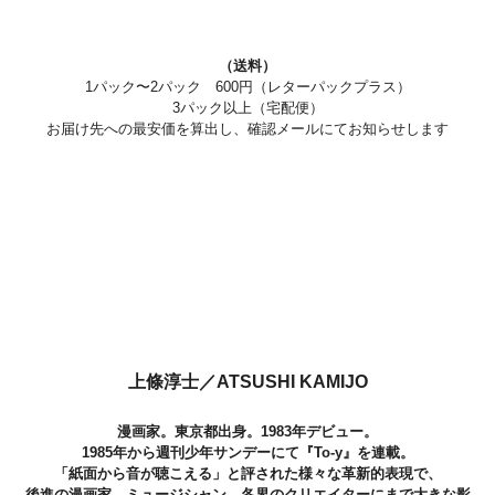
（送料）
1パック〜2パック 600円（レターパックプラス）
3パック以上（宅配便）
お届け先への最安価を算出し、確認メールにてお知らせします
上條淳士／ATSUSHI KAMIJO
漫画家。東京都出身。1983年デビュー。
1985年から週刊少年サンデーにて『To-y』を連載。
「紙面から音が聴こえる」と評された様々な革新的表現で、
後進の漫画家、ミュージシャン、各界のクリエイターにまで大きな影