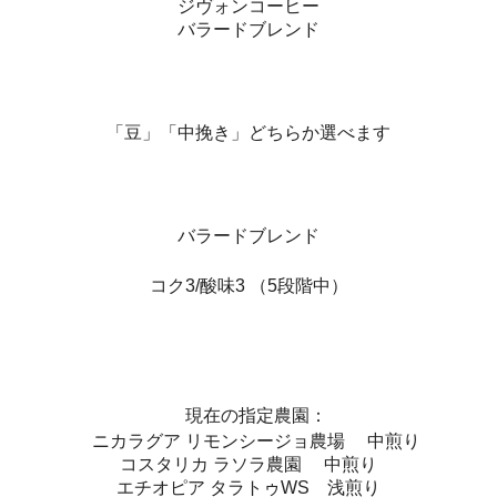
ジヴォンコーヒー
バラードブレンド
「豆」「中挽き」どちらか選べます
バラードブレンド
コク3/酸味3 （5段階中）
現在の指定農園：
ニカラグア リモンシージョ農場 中煎り
コスタリカ ラソラ農園 中煎り
エチオピア タラトゥWS 浅煎り