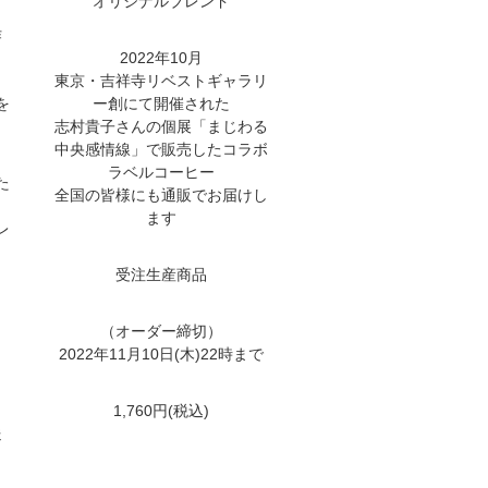
オリジナルブレンド
作
2022年10月
、
東京・吉祥寺リベストギャラリ
を
ー創にて開催された
志村貴子さんの個展「まじわる
中央感情線」で販売したコラボ
ラベルコーヒー
た
全国の皆様にも通販でお届けし
ます
レ
受注生産商品
（オーダー締切）
2022年11月10日(木)22時まで
1,760円(税込)
送