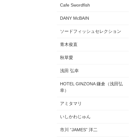
Cafe Swordfish
DANY McBAIN
ソードフィッシュセレクション
青木俊直
秋草愛
浅田 弘幸
HOTEL GINZONA 鎌倉（浅田弘
幸）
アミタマリ
いしかわじゅん
市川 “JAMES” 洋二