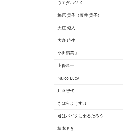
ウエダハジメ
梅原 貴子（藤井 貴子）
大江 健人
大森 暁生
小田満美子
上條淳士
Kalico Lucy
川路智代
きはらようすけ
君はバイクに乗るだろう
楠本まき