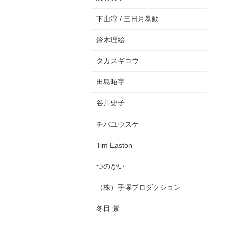
下山淳 / 三日月暴動
鈴木理絵
タカスギコウ
田島昭宇
谷川史子
チバユウスケ
Tim Easton
つのがい
（株）手塚プロダクション
冬目 景