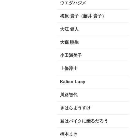
ウエダハジメ
梅原 貴子（藤井 貴子）
大江 健人
大森 暁生
小田満美子
上條淳士
Kalico Lucy
川路智代
きはらようすけ
君はバイクに乗るだろう
楠本まき