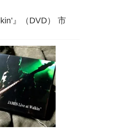
lkin'』（DVD） 市