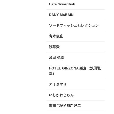
Cafe Swordfish
DANY McBAIN
ソードフィッシュセレクション
青木俊直
秋草愛
浅田 弘幸
HOTEL GINZONA 鎌倉（浅田弘
幸）
アミタマリ
いしかわじゅん
市川 “JAMES” 洋二