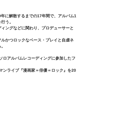
2000年に解散するまでの17年間で、アルバム1
を行う。
ディングなどに関わり、プロデューサーと
フルかつロックなベース・プレイと自虐ネ
る。
敢行。ソロアルバムレコーディングに参加したフ
３マンライブ『漫画家＝俳優＝ロック』を20