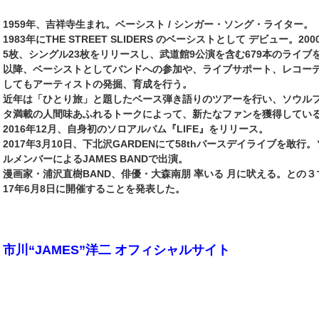
1959年、吉祥寺生まれ。ベーシスト / シンガー・ソング・ライター。
1983年にTHE STREET SLIDERS のベーシストとして デビュー。
5枚、シングル23枚をリリースし、武道館9公演を含む679本のライブ
以降、ベーシストとしてバンドへの参加や、ライブサポート、レコー
してもアーティストの発掘、育成を行う。
近年は「ひとり旅」と題したベース弾き語りのツアーを行い、ソウル
タ満載の人間味あふれるトークによって、新たなファンを獲得してい
2016年12月、自身初のソロアルバム『LIFE』をリリース。
2017年3月10日、下北沢GARDENにて58thバースデイライブを
ルメンバーによるJAMES BANDで出演。
漫画家・浦沢直樹BAND、俳優・大森南朋 率いる 月に吠える。との
17年6月8日に開催することを発表した。
市川“JAMES”洋二 オフィシャルサイト