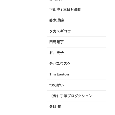
下山淳 / 三日月暴動
鈴木理絵
タカスギコウ
田島昭宇
谷川史子
チバユウスケ
Tim Easton
つのがい
（株）手塚プロダクション
冬目 景