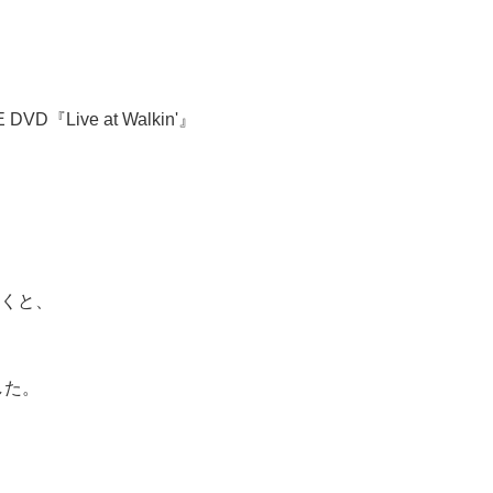
D『Live at Walkin'』
ただくと、
した。